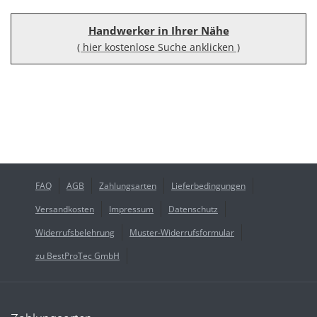
Handwerker in Ihrer Nähe
( hier kostenlose Suche anklicken )
FAQ
AGB
Zahlungsarten
Lieferbedingungen
Versandkosten
Impressum
Datenschutz
Widerrufsbelehrung
Muster-Widerrufsformular
zu BestProTec GmbH