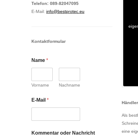
Telefon: 089-82047095
E-Mail:
info@bestprotec.eu
eigen
Kontaktformular
Name
*
Vorname
Nachname
E-Mail
*
Händler
Als best
Schreine
N
eine eig
Kommentar oder Nachricht
a