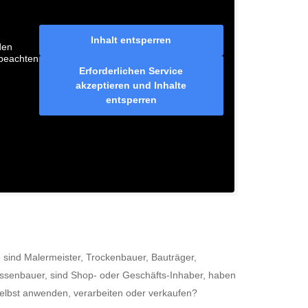
Inhalt entsperren
den
e beachten
Erforderlichen Service
akzeptieren und Inhalte
entsperren
e sind Malermeister, Trockenbauer, Bauträger,
rassenbauer, sind Shop- oder Geschäfts-Inhaber, haben
selbst anwenden, verarbeiten oder verkaufen?